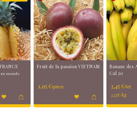
a FRANCE
Fruit de la passion VIETNAM
Banane des A
Cal 20
s au monde
1,95 €
2,45 €
/pièce
/lot
2.23€/kg