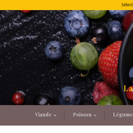
Allez
Sélect
au
contenu
La
Viande
Poisson
Légume