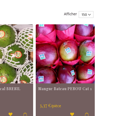
Afficher
ical BRESIL
Mangue Bateau PEROU Cat 1
3,37 €
/pièce