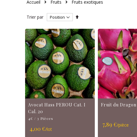
Accueil
Fruits
Fruits exotiques
Par
Trier par
ordre
décroissant
Avocat Hass PEROU Cat. I
Fruit du Dragon
Cal. 20
4€ / 3 Pièces
7,89 €
/pièce
4,00 €
/lot