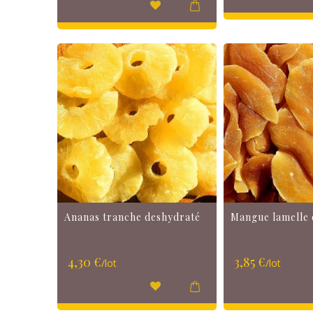
Ananas tranche deshydraté
Mangue lamelle 
4,30 €
3,85 €
/lot
/lot