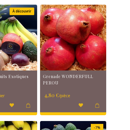
À découvrir
uits Exotiques
Grenade WONDERFULL
PEROU
4,80 €
ier
/pièce
-7%