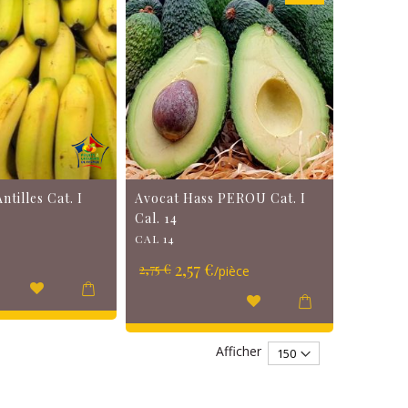
ntilles Cat. I
Avocat Hass PEROU Cat. I
Cal. 14
CAL 14
Prix
2,57 €
2,75 €
/pièce
Spécial
Afficher