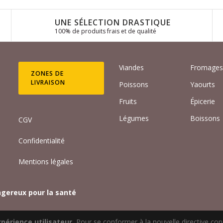
UNE SÉLECTION DRASTIQUE
100% de produits frais et de qualité
Viandes
Fromage
ZONES DE
LIVRAISON
Poissons
Yaourts
Fruits
Épicerie
Légumes
Boissons
CGV
Confidentialité
Mentions légales
ngereux pour la santé
périence utilisateur.
Pour se conformer à la nouvelle directive co