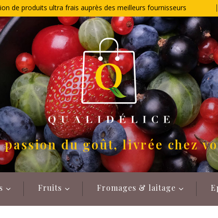
ion de produits ultra frais auprès des meilleurs fournisseurs
 passion du goût, livrée chez v
s
Fruits
Fromages & laitage
E