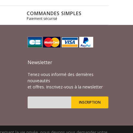
COMMANDES SIMPLES
Paiement sécurisé
s
Newsletter
Tenez-vous informé des dernières
nouveautés
et offres. Inscrivez-vous à la newsletter
INSCRIPTION
Inscription
à
notre
lettre
ncernant la vie privée, nous devons vous demander votre