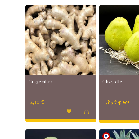
Gingembre
Chayotte
2,10 €
1,85 €
/pièce