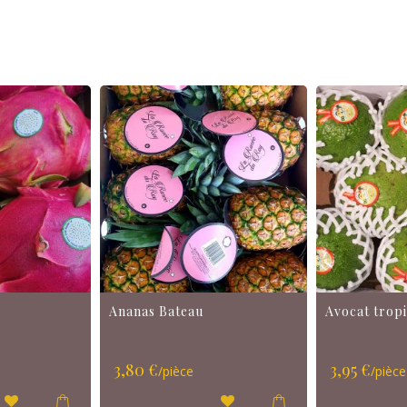
Ananas Bateau
Avocat trop
3,80 €
3,95 €
/pièce
/pièce