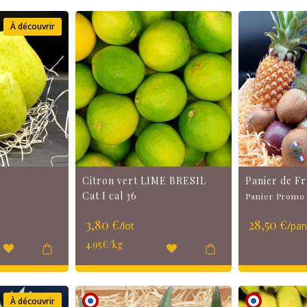
À découvrir
Citron vert LIME BRESIL
Panier de Fr
Cat I cal 36
Panier Promo
3,80 €
28,50 €
/lot
/pan
4.95€/kg
À découvrir