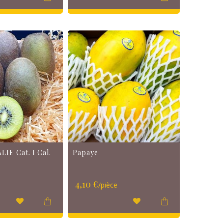
LIE Cat. I Cal.
Papaye
4,10 €
/pièce