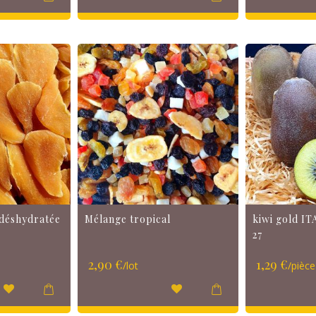
déshydratée
Mélange tropical
kiwi gold ITA
27
2,90 €
1,29 €
/lot
/pièce