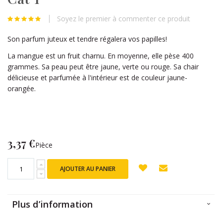
beginning
of
Soyez le premier à commenter ce produit
the
images
Son parfum juteux et tendre régalera vos papilles!
gallery
La mangue est un fruit charnu. En moyenne, elle pèse 400
grammes. Sa peau peut être jaune, verte ou rouge. Sa chair
délicieuse et parfumée à l'intérieur est de couleur jaune-
orangée.
3,37 €
Pièce
AJOUTER AU PANIER
Plus d’information