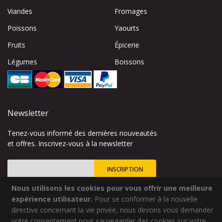
Viandes
Fromages
Poissons
Yaourts
Fruits
Épicerie
Légumes
Boissons
Newsletter
Tenez-vous informé des dernières nouveautés
et offres. Inscrivez-vous à la newsletter
INSCRIPTION
Nous utilisons les cookies pour vous offrir une meilleure
Inscription
à
expérience utilisateur.
Pour se conformer à la nouvelle
notre
directive concernant la vie privée, nous devons vous demander
lettre
votre consentement pour sauvegarder des cookies sur votre
Site créé par
Codsense