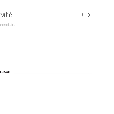
raté
mmentaire
raison