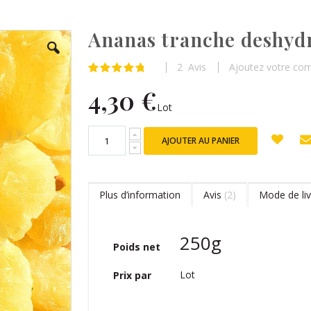
Ananas tranche deshyd
2
Avis
Ajoutez votre co
Évaluation:
97
100
% of
4,30 €
Lot
AJOUTER AU PANIER
Plus d’information
Avis
2
Mode de liv
Plus
250g
Poids net
d’information
Lot
Prix par