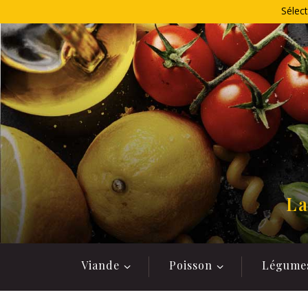
Allez
Sélect
au
contenu
La
Viande
Poisson
Légume