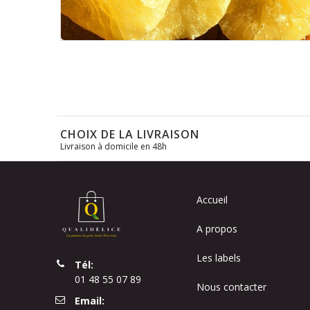
Skip
to
the
beginning
of
the
CHOIX DE LA LIVRAISON
images
Livraison à domicile en 48h
gallery
Accueil
A propos
Les labels
Tél:
01 48 55 07 89
Nous contacter
Email: