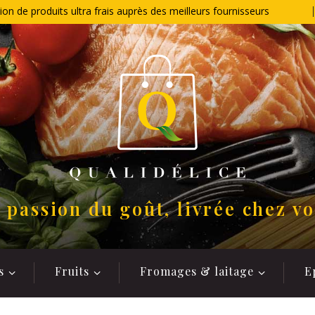
ion de produits ultra frais auprès des meilleurs fournisseurs
 passion du goût, livrée chez v
s
Fruits
Fromages & laitage
E