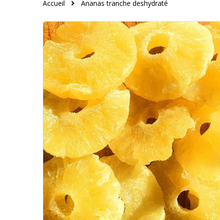
Accueil
Ananas tranche deshydraté
Skip
to
the
end
of
the
images
gallery