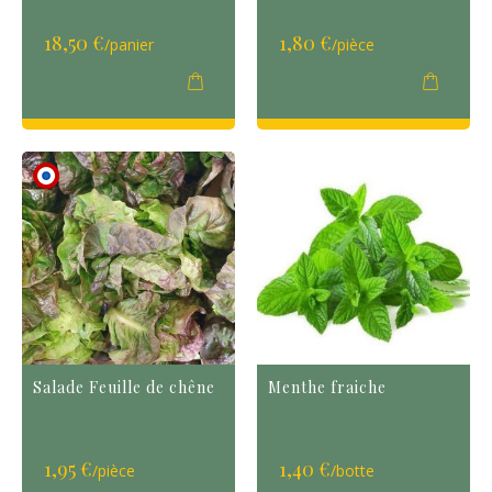
18,50 €
1,80 €
/panier
/pièce
Salade Feuille de chêne
Menthe fraiche
1,95 €
1,40 €
/pièce
/botte