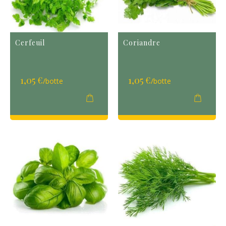
Cerfeuil
Coriandre
1,05 €
1,05 €
/botte
/botte