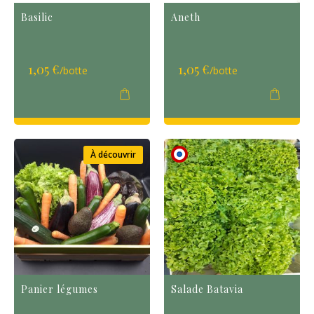
Basilic
Aneth
1,05 €
1,05 €
/botte
/botte
À découvrir
Panier légumes
Salade Batavia