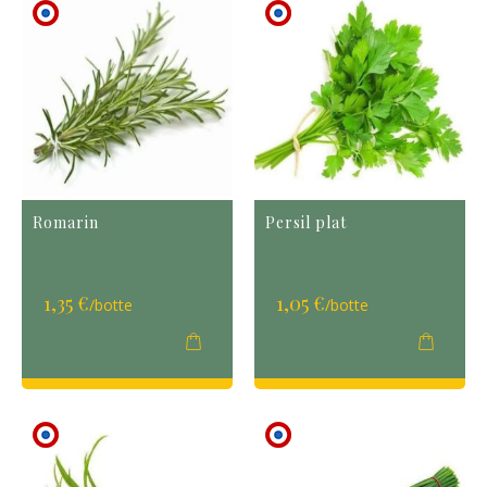
Romarin
Persil plat
1,35 €
1,05 €
/botte
/botte