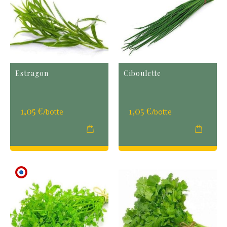
Estragon
Ciboulette
1,05 €
1,05 €
/botte
/botte