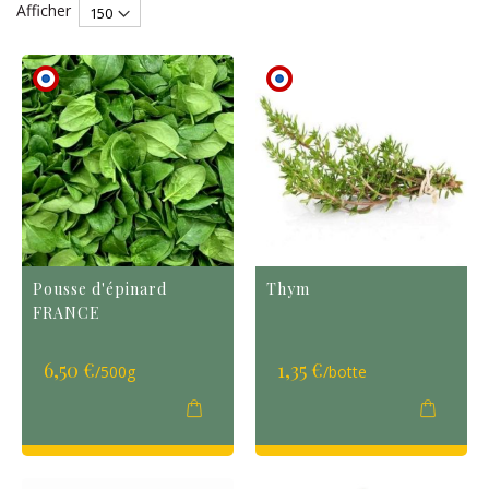
Afficher
décroissant
Pousse d'épinard
Thym
FRANCE
6,50 €
1,35 €
/500g
/botte