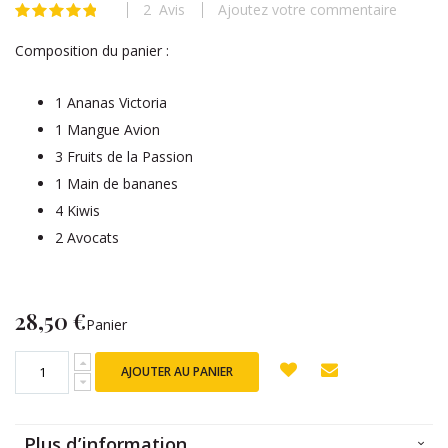
2
Avis
Ajoutez votre commentaire
beginning
Évaluation:
97
100
% of
of
Composition du panier :
the
images
gallery
1 Ananas Victoria
1 Mangue Avion
3 Fruits de la Passion
1 Main de bananes
4 Kiwis
2 Avocats
28,50 €
Panier
AJOUTER AU PANIER
Plus d’information