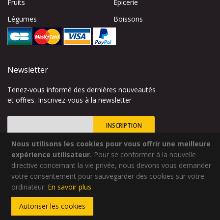
Fruits
Épicerie
Légumes
Boissons
Newsletter
Tenez-vous informé des dernières nouveautés
et offres. Inscrivez-vous à la newsletter
INSCRIPTION
Nous utilisons les cookies pour vous offrir une meilleure
Inscription
à
expérience utilisateur.
Pour se conformer à la nouvelle
notre
directive concernant la vie privée, nous devons vous demander
lettre
votre consentement pour sauvegarder des cookies sur votre
Site créé par
Codsense
d’information
ordinateur.
En savoir plus
.
:
Copyright © 2024 - Qualidélice - Tous droits réservés
Autoriser les cookies