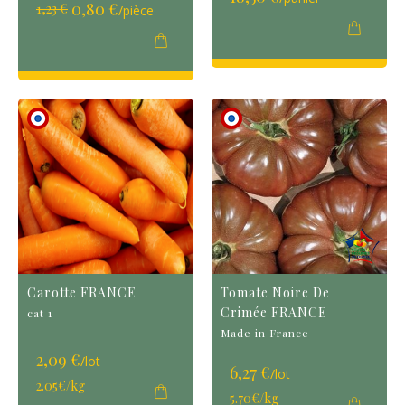
Prix
0,80 €
1,23 €
/pièce
Spécial
Carotte FRANCE
Tomate Noire De
Crimée FRANCE
cat 1
Made in France
2,09 €
/lot
6,27 €
/lot
2.05€/kg
5.70€/kg