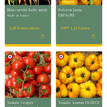
Mini carotte botte mixte
Poivron Jaune
ESPAGNE
Made in france
Prix
5,58 €
1,32 €
1,95 €
/deux pièces
/pièce
Spécial
Tomate Grappe
Tomate Ananas FRANCE