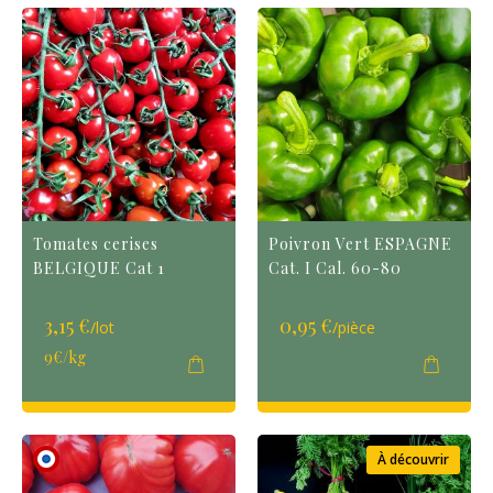
Tomates cerises
Poivron Vert ESPAGNE
BELGIQUE Cat 1
Cat. I Cal. 60-80
3,15 €
0,95 €
/lot
/pièce
9€/kg
À découvrir