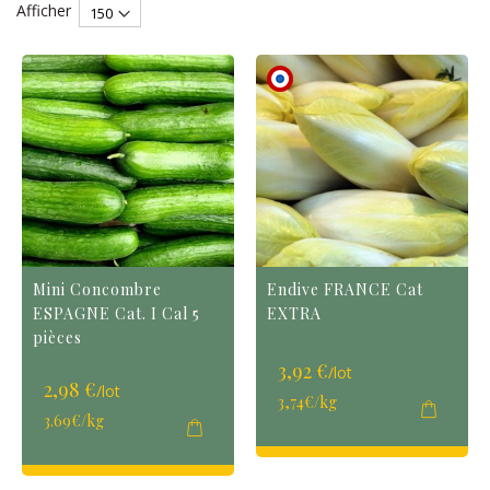
Afficher
décroissant
Mini Concombre
Endive FRANCE Cat
ESPAGNE Cat. I Cal 5
EXTRA
pièces
3,92 €
/lot
2,98 €
/lot
3,74€/kg
3.69€/kg