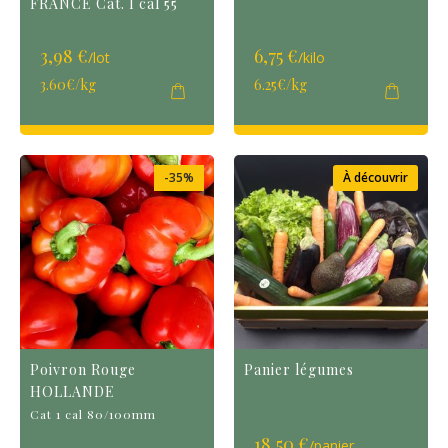
FRANCE Cat. I cal 55
3,98 €
6,75 €
/lot
/kilo
3.60€/kg
6.25€/kg
-35%
À découvrir
Poivron Rouge
Panier légumes
HOLLANDE
Cat 1 cal 80/100mm
18,50 €
/panier