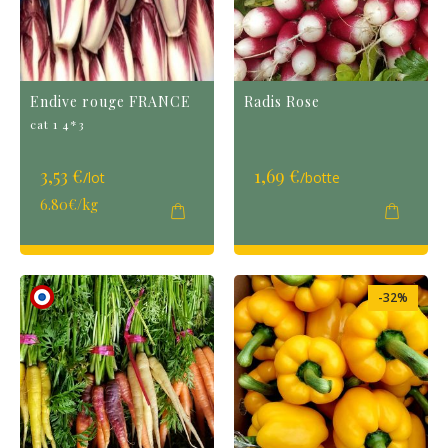
Endive rouge FRANCE
Radis Rose
cat 1 4*3
3,53 €
1,69 €
/lot
/botte
6.80€/kg
-32%