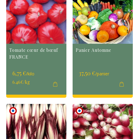
Tomate cœur de bœuf
Panier Automne
FRANCE
6,75 €
37,50 €
/kilo
/panier
6.46€/kg