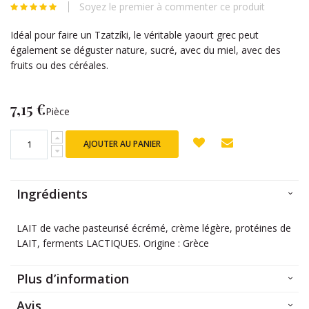
Soyez le premier à commenter ce produit
beginning
of
Idéal pour faire un Tzatzíki, le véritable yaourt grec peut
the
également se déguster nature, sucré, avec du miel, avec des
images
fruits ou des céréales.
gallery
7,15 €
Pièce
AJOUTER AU PANIER
Ingrédients
LAIT de vache pasteurisé écrémé, crème légère, protéines de
LAIT, ferments LACTIQUES. Origine : Grèce
Plus d’information
Avis