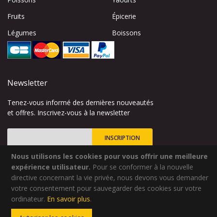
Fruits
Épicerie
Légumes
Boissons
Newsletter
Tenez-vous informé des dernières nouveautés
et offres. Inscrivez-vous à la newsletter
INSCRIPTION
Nous utilisons les cookies pour vous offrir une meilleure
Inscription
à
expérience utilisateur.
Pour se conformer à la nouvelle
notre
directive concernant la vie privée, nous devons vous demander
lettre
votre consentement pour sauvegarder des cookies sur votre
Site créé par
Codsense
d’information
ordinateur.
En savoir plus
.
:
Copyright © 2024 - Qualidélice - Tous droits réservés