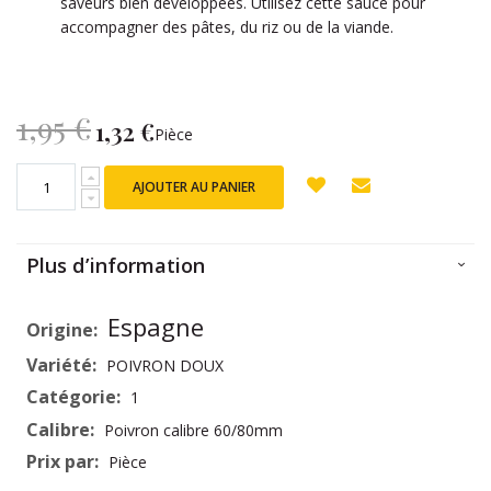
saveurs bien développées. Utilisez cette sauce pour
accompagner des pâtes, du riz ou de la viande.
1,95 €
1,32 €
Prix
Pièce
Spécial
AJOUTER AU PANIER
Plus d’information
Plus
Espagne
d’information
POIVRON DOUX
1
Poivron calibre 60/80mm
Pièce