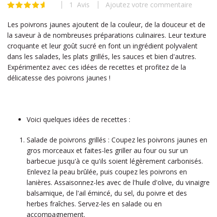
1
Avis
Ajoutez votre commentaire
beginning
Évaluation:
93
100
% of
of
Les poivrons jaunes ajoutent de la couleur, de la douceur et de
the
la saveur à de nombreuses préparations culinaires. Leur texture
images
croquante et leur goût sucré en font un ingrédient polyvalent
gallery
dans les salades, les plats grillés, les sauces et bien d'autres.
Expérimentez avec ces idées de recettes et profitez de la
délicatesse des poivrons jaunes !
Voici quelques idées de recettes :
Salade de poivrons grillés : Coupez les poivrons jaunes en
gros morceaux et faites-les griller au four ou sur un
barbecue jusqu'à ce qu'ils soient légèrement carbonisés.
Enlevez la peau brûlée, puis coupez les poivrons en
lanières. Assaisonnez-les avec de l'huile d'olive, du vinaigre
balsamique, de l'ail émincé, du sel, du poivre et des
herbes fraîches. Servez-les en salade ou en
accompagnement.