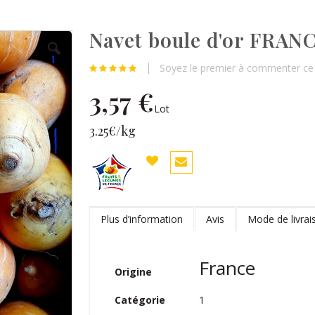
Navet boule d'or FRAN
Soyez le premier à commenter ce 
3,57 €
Lot
3.25€/kg
Plus d’information
Avis
Mode de livrai
Plus
France
Origine
d’information
1
Catégorie