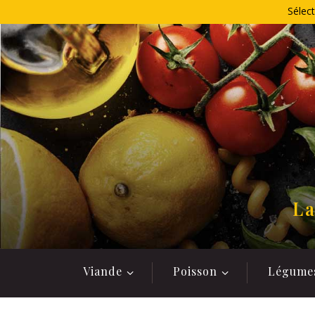
Allez
Sélect
au
contenu
La
Viande
Poisson
Légume