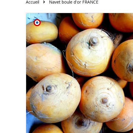
Accueil
Navet boule d'or FRANCE
Skip
to
the
end
of
the
images
gallery