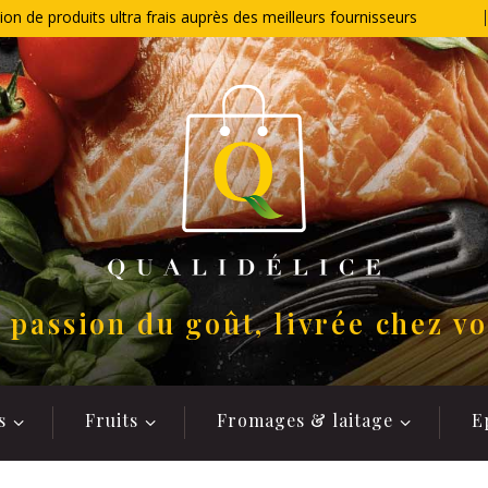
ion de produits ultra frais auprès des meilleurs fournisseurs
 passion du goût, livrée chez v
s
Fruits
Fromages & laitage
E