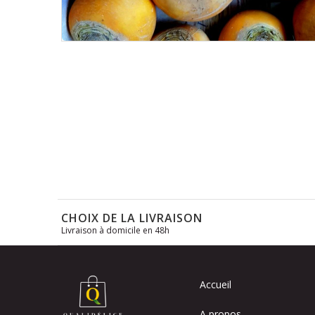
Skip
to
the
beginning
of
the
images
gallery
CHOIX DE LA LIVRAISON
Livraison à domicile en 48h
Accueil
A propos