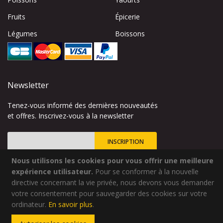
Fruits
Épicerie
Légumes
Boissons
Newsletter
Tenez-vous informé des dernières nouveautés
et offres. Inscrivez-vous à la newsletter
INSCRIPTION
Nous utilisons les cookies pour vous offrir une meilleure
Inscription
à
expérience utilisateur.
Pour se conformer à la nouvelle
notre
directive concernant la vie privée, nous devons vous demander
lettre
votre consentement pour sauvegarder des cookies sur votre
Site créé par
Codsense
d’information
ordinateur.
En savoir plus
.
:
Copyright © 2024 - Qualidélice - Tous droits réservés