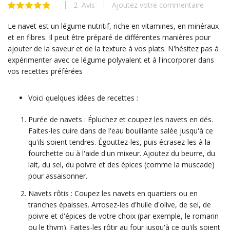
2
Avis
Ajoutez votre commentaire
beginning
Évaluation:
100
100
% of
of
Le navet est un légume nutritif, riche en vitamines, en minéraux
the
et en fibres. Il peut être préparé de différentes manières pour
images
ajouter de la saveur et de la texture à vos plats. N'hésitez pas à
gallery
expérimenter avec ce légume polyvalent et à l'incorporer dans
vos recettes préférées
Voici quelques idées de recettes :
Purée de navets : Épluchez et coupez les navets en dés.
Faites-les cuire dans de l'eau bouillante salée jusqu'à ce
qu'ils soient tendres. Égouttez-les, puis écrasez-les à la
fourchette ou à l'aide d'un mixeur. Ajoutez du beurre, du
lait, du sel, du poivre et des épices (comme la muscade)
pour assaisonner.
Navets rôtis : Coupez les navets en quartiers ou en
tranches épaisses. Arrosez-les d'huile d'olive, de sel, de
poivre et d'épices de votre choix (par exemple, le romarin
ou le thym). Faites-les rôtir au four jusqu'à ce qu'ils soient