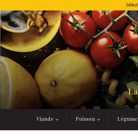
Allez
Sélect
au
contenu
La
Viande
Poisson
Légume