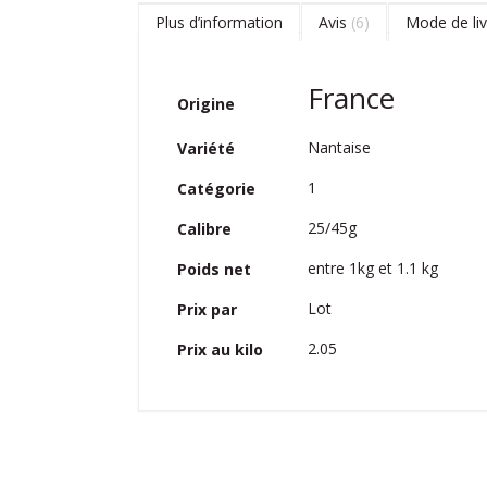
Plus d’information
Avis
6
Mode de liv
Plus
France
Origine
d’information
Nantaise
Variété
1
Catégorie
25/45g
Calibre
entre 1kg et 1.1 kg
Poids net
Lot
Prix par
2.05
Prix au kilo