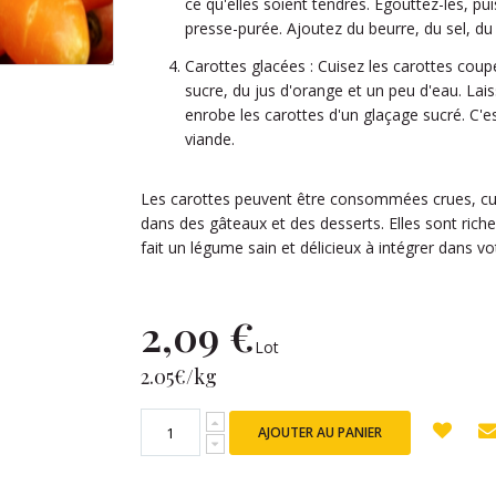
ce qu'elles soient tendres. Égouttez-les, pu
presse-purée. Ajoutez du beurre, du sel, du
Carottes glacées : Cuisez les carottes cou
sucre, du jus d'orange et un peu d'eau. Lais
enrobe les carottes d'un glaçage sucré. C
viande.
Les carottes peuvent être consommées crues, cui
dans des gâteaux et des desserts. Elles sont riche
fait un légume sain et délicieux à intégrer dans vo
2,09 €
Lot
2.05€/kg
AJOUTER AU PANIER