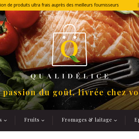
ion de produits ultra frais auprès des meilleurs fournisseurs
 passion du goût, livrée chez v
s
Fruits
Fromages & laitage
E