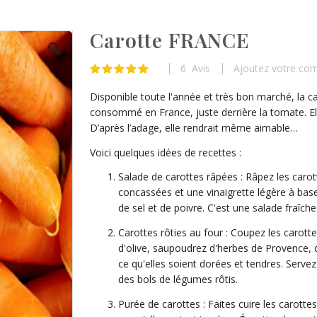
Carotte FRANCE
6
Avis
Ajoutez votre co
Évaluation:
100
100
% of
Disponible toute l'année et très bon marché, la c
consommé en France, juste derrière la tomate. E
D’après l’adage, elle rendrait même aimable…
Voici quelques idées de recettes :
Salade de carottes râpées : Râpez les carot
concassées et une vinaigrette légère à base 
de sel et de poivre. C'est une salade fraîch
Carottes rôties au four : Coupez les carotte
d'olive, saupoudrez d'herbes de Provence, de 
ce qu'elles soient dorées et tendres. Ser
des bols de légumes rôtis.
Purée de carottes : Faites cuire les carott