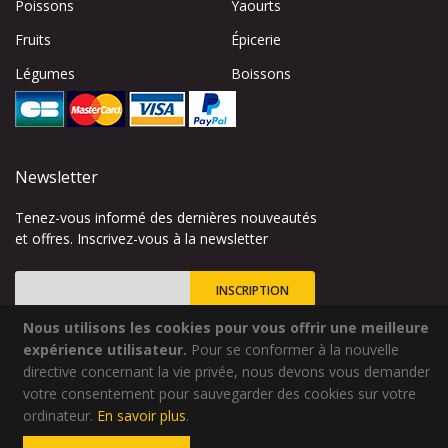
Poissons
Yaourts
Fruits
Épicerie
Légumes
Boissons
Newsletter
Tenez-vous informé des dernières nouveautés
et offres. Inscrivez-vous à la newsletter
INSCRIPTION
Nous utilisons les cookies pour vous offrir une meilleure
Inscription
à
expérience utilisateur.
Pour se conformer à la nouvelle
notre
directive concernant la vie privée, nous devons vous demander
lettre
votre consentement pour sauvegarder des cookies sur votre
Site créé par
Codsense
d’information
ordinateur.
En savoir plus
.
:
Copyright © 2024 - Qualidélice - Tous droits réservés