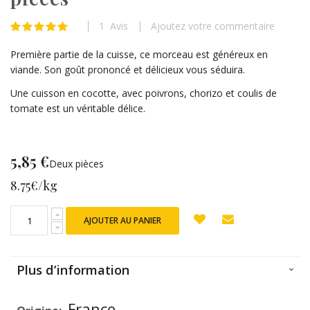
beginning
of
1
Avis
Ajoutez votre commentaire
Évaluation:
the
100
100
% of
images
Première partie de la cuisse, ce morceau est généreux en
gallery
viande. Son goût prononcé et délicieux vous séduira.
Une cuisson en cocotte, avec poivrons, chorizo et coulis de
tomate est un véritable délice.
5,85 €
Deux pièces
8.75€/kg
AJOUTER AU PANIER
Plus d’information
Plus
France