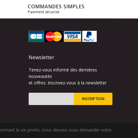
COMMANDES SIMPLES
Paiement sécurisé
s
Newsletter
Tenez-vous informé des dernières
nouveautés
et offres. Inscrivez-vous à la newsletter
INSCRIPTION
Inscription
à
notre
lettre
ncernant la vie privée, nous devons vous demander votre
d’information