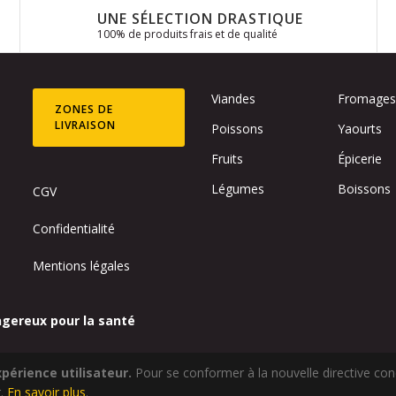
UNE SÉLECTION DRASTIQUE
100% de produits frais et de qualité
Viandes
Fromage
ZONES DE
LIVRAISON
Poissons
Yaourts
Fruits
Épicerie
Légumes
Boissons
CGV
Confidentialité
Mentions légales
ngereux pour la santé
périence utilisateur.
Pour se conformer à la nouvelle directive co
.
En savoir plus
.