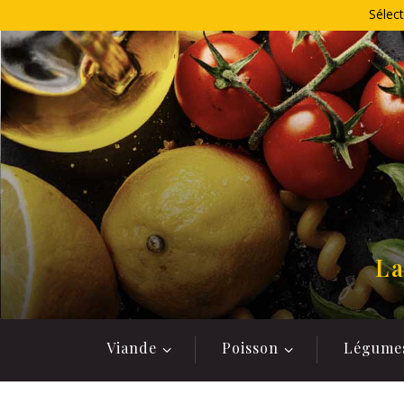
Allez
Sélect
au
contenu
La
Viande
Poisson
Légume