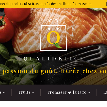
ion de produits ultra frais auprès des meilleurs fournisseurs
 passion du goût, livrée chez v
s
Fruits
Fromages & laitage
E