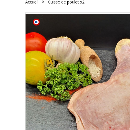
Accueil
Cuisse de poulet x2
Skip
to
the
end
of
the
images
gallery