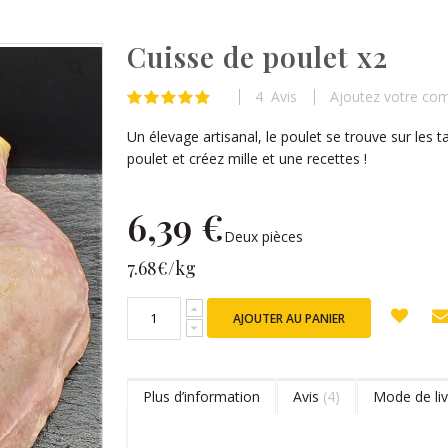
Cuisse de poulet x2
4
Avis
Ajoutez votre co
Évaluation:
100
100
% of
Un élevage artisanal, le poulet se trouve sur les
poulet et créez mille et une recettes !
6,39 €
Deux pièces
7.68€/kg
AJOUTER AU PANIER
Plus d’information
Avis
4
Mode de liv