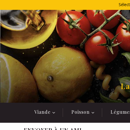
Allez
Sélect
au
contenu
La
Viande
Poisson
Légume