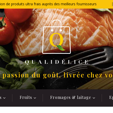
ion de produits ultra frais auprès des meilleurs fournisseurs
 passion du goût, livrée chez v
s
Fruits
Fromages & laitage
E