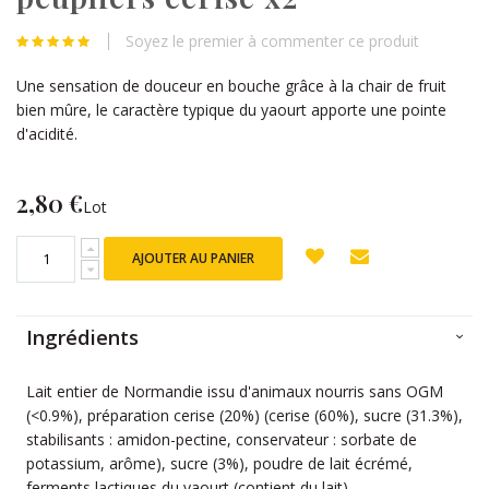
beginning
of
Soyez le premier à commenter ce produit
the
images
Une sensation de douceur en bouche grâce à la chair de fruit
gallery
bien mûre, le caractère typique du yaourt apporte une pointe
d'acidité.
2,80 €
Lot
AJOUTER AU PANIER
Ingrédients
Lait entier de Normandie issu d'animaux nourris sans OGM
(<0.9%), préparation cerise (20%) (cerise (60%), sucre (31.3%),
stabilisants : amidon-pectine, conservateur : sorbate de
potassium, arôme), sucre (3%), poudre de lait écrémé,
ferments lactiques du yaourt (contient du lait)