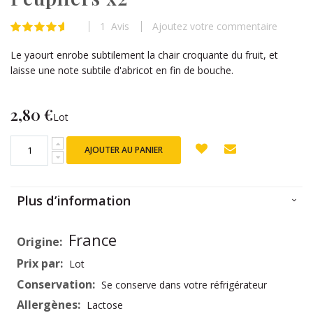
beginning
of
1
Avis
Ajoutez votre commentaire
Évaluation:
the
93
100
% of
images
Le yaourt enrobe subtilement la chair croquante du fruit, et
gallery
laisse une note subtile d'abricot en fin de bouche.
2,80 €
Lot
AJOUTER AU PANIER
Plus d’information
Plus
France
d’information
Lot
Se conserve dans votre réfrigérateur
Lactose