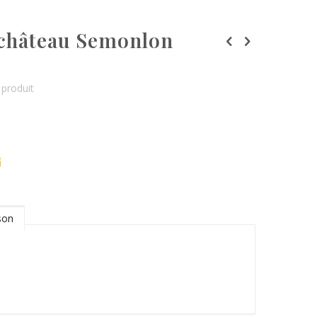
château Semonlon
produit
son