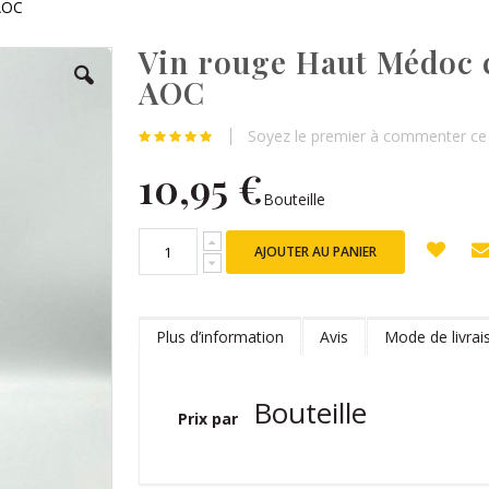
AOC
Vin rouge Haut Médoc 
AOC
Soyez le premier à commenter ce 
10,95 €
Bouteille
AJOUTER AU PANIER
Plus d’information
Avis
Mode de livrai
Plus
Bouteille
Prix par
d’information