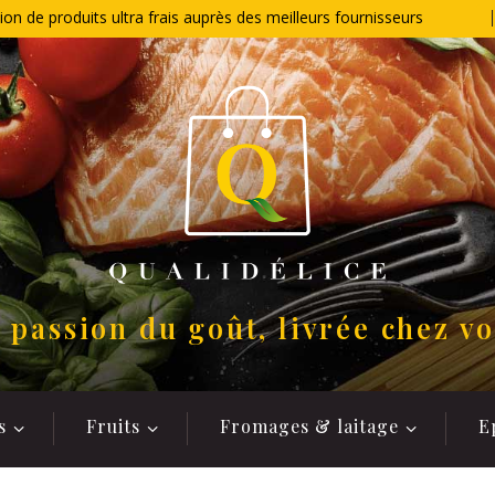
ion de produits ultra frais auprès des meilleurs fournisseurs
 passion du goût, livrée chez v
s
Fruits
Fromages & laitage
E