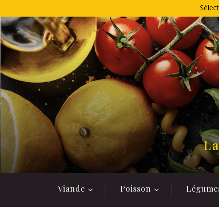
Allez
Sélect
au
contenu
La
Viande
Poisson
Légume