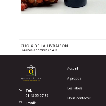
Skip
to
the
beginning
of
the
CHOIX DE LA LIVRAISON
images
Livraison à domicile en 48h
gallery
Accueil
A propos
Les labels
Tél:
01 48 55 07 89
Nous contacter
Email: