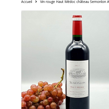
Accueil
Vin rouge Haut Médoc château Semonlon 
Skip
to
the
end
of
the
images
gallery