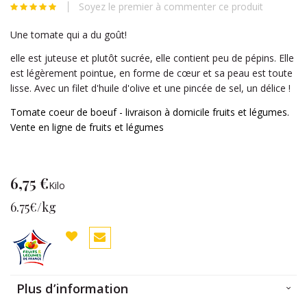
Soyez le premier à commenter ce produit
beginning
of
Une tomate qui a du goût!
the
images
elle est juteuse et plutôt sucrée, elle contient peu de pépins. Elle
gallery
est légèrement pointue, en forme de cœur et sa peau est toute
lisse. Avec un filet d'huile d'olive et une pincée de sel, un délice !
Tomate coeur de boeuf - livraison à domicile fruits et légumes.
Vente en ligne de fruits et légumes
6,75 €
Kilo
6.75€/kg
Plus d’information