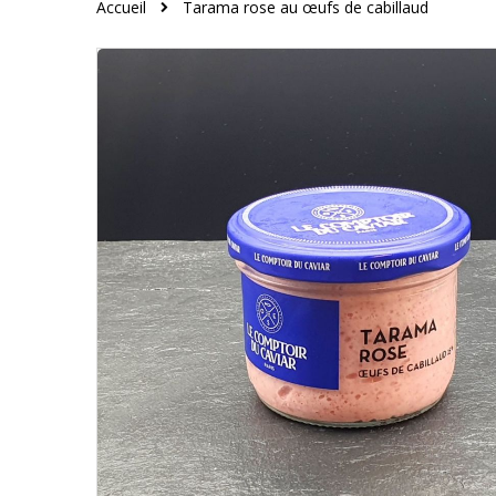
Accueil
Tarama rose au œufs de cabillaud
Skip
to
the
end
of
the
images
gallery