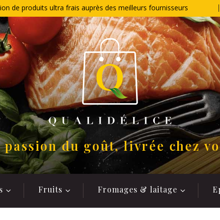
ion de produits ultra frais auprès des meilleurs fournisseurs
 passion du goût, livrée chez v
s
Fruits
Fromages & laitage
E