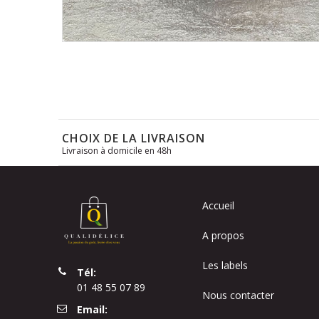
Skip
to
the
beginning
of
the
CHOIX DE LA LIVRAISON
images
Livraison à domicile en 48h
gallery
Accueil
A propos
Les labels
Tél:
01 48 55 07 89
Nous contacter
Email: