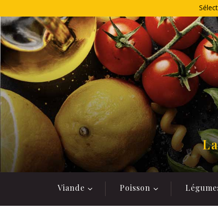
Allez
Sélect
au
contenu
La
Viande
Poisson
Légume