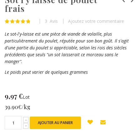
frais
the
beginning
of
3
Avis
Ajoutez votre commentaire
Évaluation:
the
98
100
% of
images
Le sot-l'y-laisse est une pièce de viande de volaille, plus
gallery
particulièrement du poulet, réputée pour son bon goût. Il s'agit
d'une partie du poulet si appréciable, selon les rois des siècles
précédents que seuls "un sot laisserait ce morceau sans le
manger".
Le poids peut varier de quelques grammes
9,97 €
Lot
39.90€/kg
AJOUTER AU PANIER