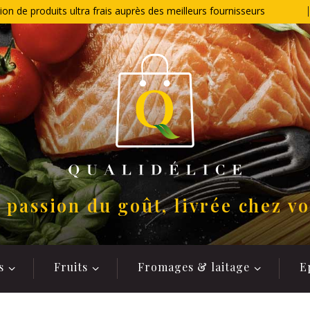
ion de produits ultra frais auprès des meilleurs fournisseurs
 passion du goût, livrée chez v
s
Fruits
Fromages & laitage
E