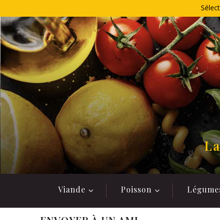
Allez
Sélect
au
contenu
La
Viande
Poisson
Légume