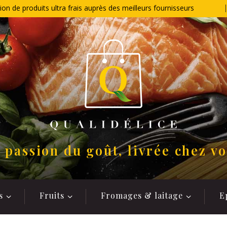
ion de produits ultra frais auprès des meilleurs fournisseurs
 passion du goût, livrée chez v
s
Fruits
Fromages & laitage
E