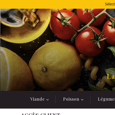
Allez
Sélect
au
contenu
La
Viande
Poisson
Légume