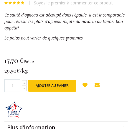
Soyez le premier à commenter ce produit
beginning
of
Ce sauté d'agneau est découpé dans l'épaule. Il est incomparable
the
pour réussir les plats d'agneau mijoté du navarin au tajine: bon
images
appétit!
gallery
Le poids peut varier de quelques grammes
17,70 €
Pièce
29,50€/kg
AJOUTER AU PANIER
Plus d’information