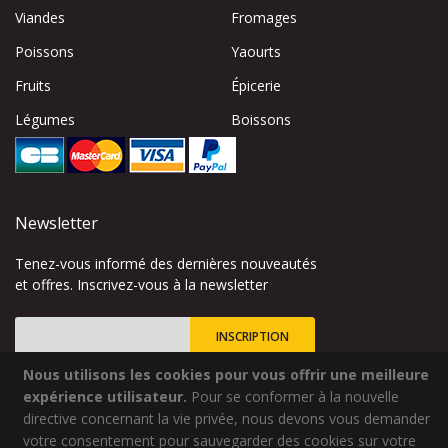
Viandes
Fromages
Poissons
Yaourts
Fruits
Épicerie
Légumes
Boissons
Newsletter
Tenez-vous informé des dernières nouveautés
et offres. Inscrivez-vous à la newsletter
INSCRIPTION
Nous utilisons les cookies pour vous offrir une meilleure
Inscription
à
expérience utilisateur.
Pour se conformer à la nouvelle
notre
directive concernant la vie privée, nous devons vous demander
lettre
votre consentement pour sauvegarder des cookies sur votre
Site créé par
Codsense