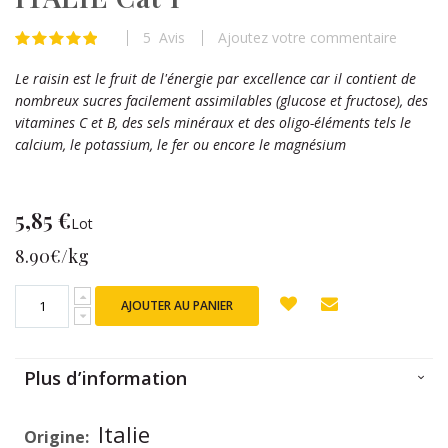
beginning
of
5
Avis
Ajoutez votre commentaire
Évaluation:
the
99
100
% of
images
Le raisin est le fruit de l'énergie par excellence car il contient de
gallery
nombreux sucres facilement assimilables (glucose et fructose), des
vitamines C et B, des sels minéraux et des oligo-éléments tels le
calcium, le potassium, le fer ou encore le magnésium
5,85 €
Lot
8.90€/kg
AJOUTER AU PANIER
Plus d’information
Plus
Italie