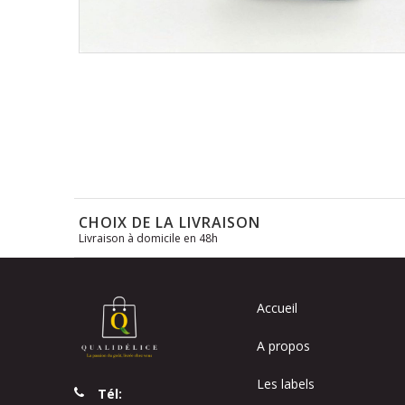
Skip
to
the
beginning
of
the
images
gallery
CHOIX DE LA LIVRAISON
Livraison à domicile en 48h
Accueil
A propos
Les labels
Tél: