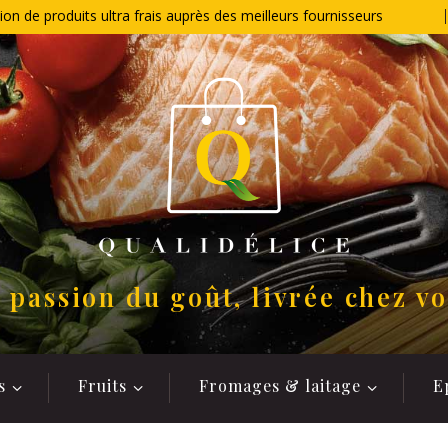
ion de produits ultra frais auprès des meilleurs fournisseurs
 passion du goût, livrée chez v
s
Fruits
Fromages & laitage
E