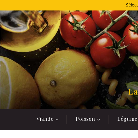
Allez
Sélect
au
contenu
La
Viande
Poisson
Légume