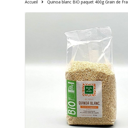
Accueil
Quinoa blanc BIO paquet 400g Grain de Fra
Skip
to
the
end
of
the
images
gallery