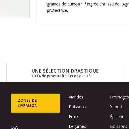
graines de quinoa*. *Ingrédient issu de l'A
protectrice.
UNE SÉLECTION DRASTIQUE
100% de produits frais et de qualité
Viandes
Fromage
ZONES DE
LIVRAISON
Poissons
Yaourts
Fruits
Épicerie
Légumes
Boissons
CGV