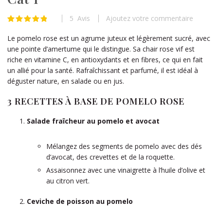
beginning
of
5
Avis
Ajoutez votre commentaire
Évaluation:
the
97
100
% of
images
Le pomelo rose est un agrume juteux et légèrement sucré, avec
gallery
une pointe d’amertume qui le distingue. Sa chair rose vif est
riche en vitamine C, en antioxydants et en fibres, ce qui en fait
un allié pour la santé. Rafraîchissant et parfumé, il est idéal à
déguster nature, en salade ou en jus.
3 RECETTES À BASE DE POMELO ROSE
Salade fraîcheur au pomelo et avocat
Mélangez des segments de pomelo avec des dés
d’avocat, des crevettes et de la roquette.
Assaisonnez avec une vinaigrette à l’huile d’olive et
au citron vert.
Ceviche de poisson au pomelo