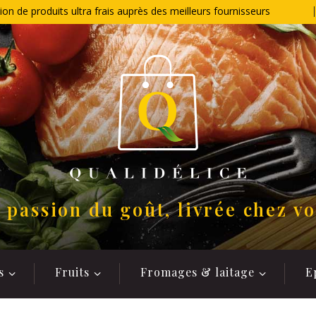
ion de produits ultra frais auprès des meilleurs fournisseurs
 passion du goût, livrée chez v
s
Fruits
Fromages & laitage
E