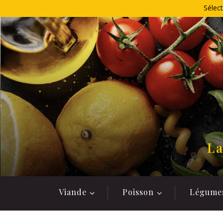
Allez
Sélect
au
contenu
La
Viande
Poisson
Légume