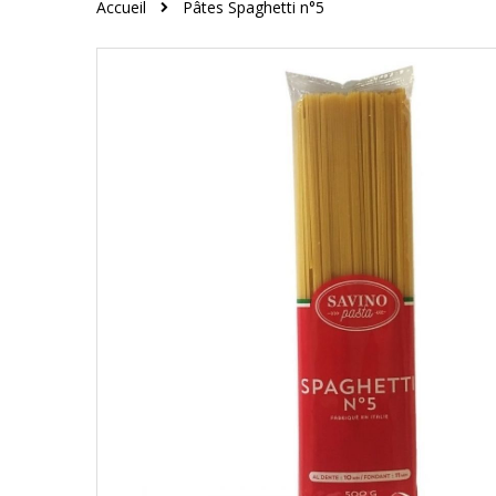
Accueil
Pâtes Spaghetti n°5
Skip
to
the
end
of
the
images
gallery