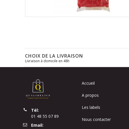
Skip
to
the
beginning
of
the
CHOIX DE LA LIVRAISON
images
Livraison à domicile en 48h
gallery
Accueil
A propos
Les labels
Tél:
01 48 55 07 89
Nous contacter
Email: