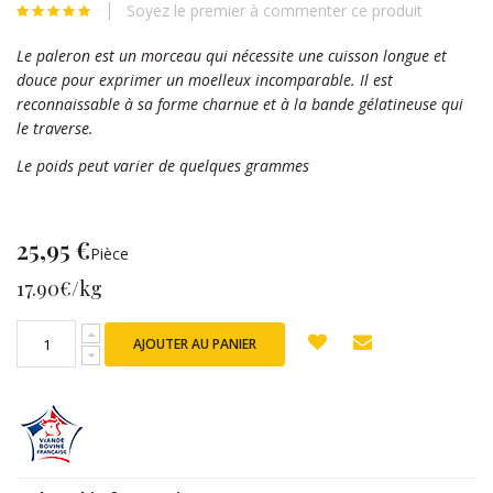
Soyez le premier à commenter ce produit
beginning
of
Le paleron est un morceau qui nécessite une cuisson longue et
the
douce pour exprimer un moelleux incomparable. Il est
images
reconnaissable à sa forme charnue et à la bande gélatineuse qui
gallery
le traverse.
Le poids peut varier de quelques grammes
25,95 €
Pièce
17.90€/kg
AJOUTER AU PANIER