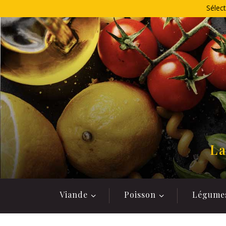
Allez
Sélect
au
contenu
La
Viande
Poisson
Légume