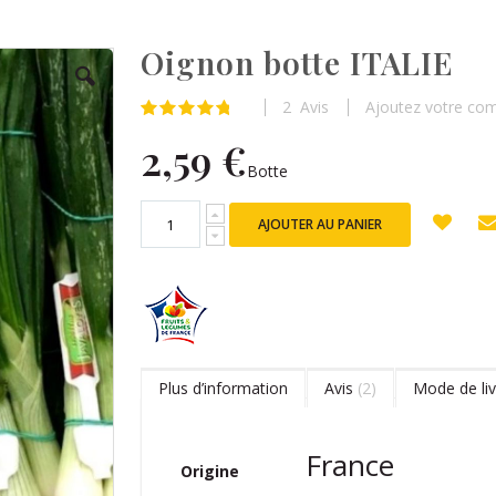
Oignon botte ITALIE
2
Avis
Ajoutez votre co
Évaluation:
97
100
% of
2,59 €
Botte
AJOUTER AU PANIER
Plus d’information
Avis
2
Mode de liv
Plus
France
Origine
d’information