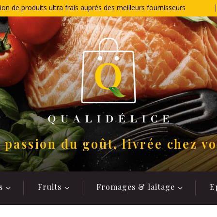
ion de produits ultra frais auprès des meilleurs fournisseurs
 passion du goût, livrée chez v
s
Fruits
Fromages & laitage
E