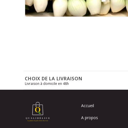
Skip
to
the
beginning
of
the
images
gallery
CHOIX DE LA LIVRAISON
Livraison à domicile en 48h
Accueil
A propos