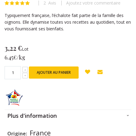
2
Avis
Ajoutez votre commentaire
beginning
Évaluation:
100
100
% of
of
Typiquement française, l’échalote fait partie de la famille des
the
oignons. Elle dynamise toutes vos recettes au quotidien, tout en
images
vous fournissant ses bienfaits.
gallery
3,22 €
Lot
6.45€/kg
AJOUTER AU PANIER
Plus d’information
Plus
France