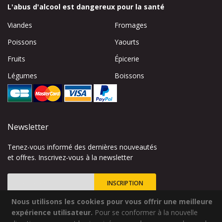
L'abus d'alcool est dangereux pour la santé
Viandes
Fromages
Poissons
Yaourts
Fruits
Épicerie
Légumes
Boissons
Newsletter
Tenez-vous informé des dernières nouveautés
et offres. Inscrivez-vous à la newsletter
INSCRIPTION
Nous utilisons les cookies pour vous offrir une meilleure
Inscription
à
expérience utilisateur.
Pour se conformer à la nouvelle
notre