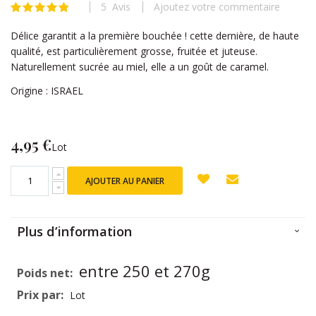
5
Avis
Ajoutez votre commentaire
beginning
Évaluation:
99
100
% of
of
Délice garantit a la première bouchée ! cette dernière, de haute
the
qualité, est particulièrement grosse, fruitée et juteuse.
images
Naturellement sucrée au miel, elle a un goût de caramel.
gallery
Origine : ISRAEL
4,95 €
Lot
AJOUTER AU PANIER
Plus d’information
Plus
entre 250 et 270g
d’information
Lot