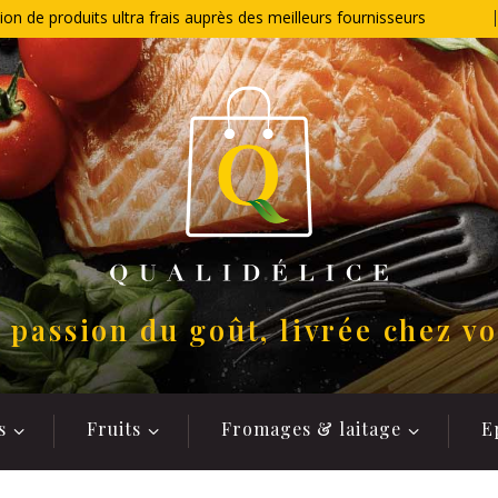
ion de produits ultra frais auprès des meilleurs fournisseurs
 passion du goût, livrée chez v
s
Fruits
Fromages & laitage
E