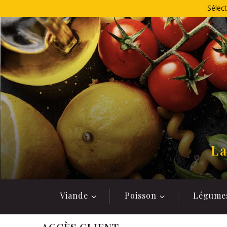
Allez
Sélect
au
contenu
La
Viande
Poisson
Légume