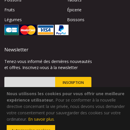
Fruits
Épicerie
Légumes
Boissons
Newsletter
Tenez-vous informé des dernières nouveautés
et offres. Inscrivez-vous à la newsletter
INSCRIPTION
Nous utilisons les cookies pour vous offrir une meilleure
Inscription
à
expérience utilisateur.
Pour se conformer à la nouvelle
notre
directive concernant la vie privée, nous devons vous demander
lettre
votre consentement pour sauvegarder des cookies sur votre
Site créé par
Codsense
d’information
ordinateur.
En savoir plus
.
:
Copyright © 2024 - Qualidélice - Tous droits réservés