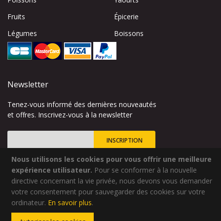
Fruits
Épicerie
Légumes
Boissons
Newsletter
Tenez-vous informé des dernières nouveautés
et offres. Inscrivez-vous à la newsletter
INSCRIPTION
Nous utilisons les cookies pour vous offrir une meilleure
Inscription
à
expérience utilisateur.
Pour se conformer à la nouvelle
notre
directive concernant la vie privée, nous devons vous demander
lettre
votre consentement pour sauvegarder des cookies sur votre
Site créé par
Codsense
d’information
ordinateur.
En savoir plus
.
:
Copyright © 2024 - Qualidélice - Tous droits réservés