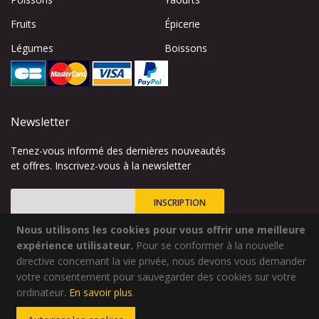
Fruits
Épicerie
Légumes
Boissons
Newsletter
Tenez-vous informé des dernières nouveautés
et offres. Inscrivez-vous à la newsletter
INSCRIPTION
Nous utilisons les cookies pour vous offrir une meilleure
Inscription
à
expérience utilisateur.
Pour se conformer à la nouvelle
notre
directive concernant la vie privée, nous devons vous demander
lettre
votre consentement pour sauvegarder des cookies sur votre
Site créé par
Codsense
d’information
ordinateur.
En savoir plus
.
:
Copyright © 2024 - Qualidélice - Tous droits réservés