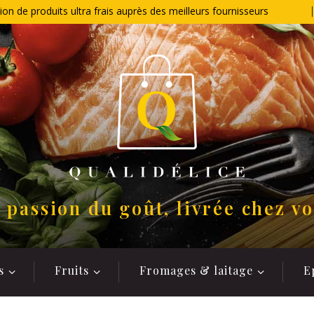
ion de produits ultra frais auprès des meilleurs fournisseurs
 passion du goût, livrée chez v
s
Fruits
Fromages & laitage
E