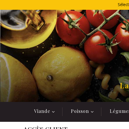
Allez
Sélect
au
contenu
La
Viande
Poisson
Légume