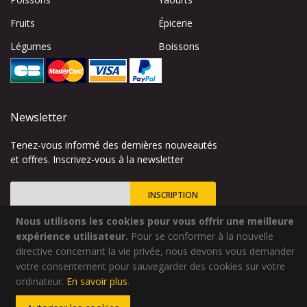
Fruits
Épicerie
Légumes
Boissons
Newsletter
Tenez-vous informé des dernières nouveautés
et offres. Inscrivez-vous à la newsletter
INSCRIPTION
Nous utilisons les cookies pour vous offrir une meilleure
Inscription
à
expérience utilisateur.
Pour se conformer à la nouvelle
notre
directive concernant la vie privée, nous devons vous demander
lettre
votre consentement pour sauvegarder des cookies sur votre
Site créé par
Codsense
d’information
ordinateur.
En savoir plus
.
:
Copyright © 2024 - Qualidélice - Tous droits réservés