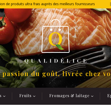
ion de produits ultra frais auprès des meilleurs fournisseurs
 passion du goût, livrée chez v
s
Fruits
Fromages & laitage
E