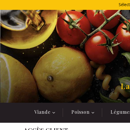
Allez
Sélect
au
contenu
La
Viande
Poisson
Légume