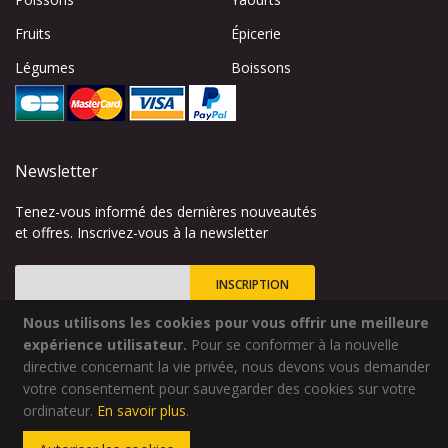
Fruits
Épicerie
Légumes
Boissons
Newsletter
Tenez-vous informé des dernières nouveautés
et offres. Inscrivez-vous à la newsletter
INSCRIPTION
Nous utilisons les cookies pour vous offrir une meilleure
Inscription
à
expérience utilisateur.
Pour se conformer à la nouvelle
notre
directive concernant la vie privée, nous devons vous demander
lettre
votre consentement pour sauvegarder des cookies sur votre
Site créé par
Codsense
d’information
ordinateur.
En savoir plus
.
:
Copyright © 2024 - Qualidélice - Tous droits réservés