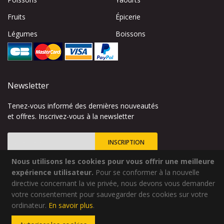
Fruits
Épicerie
Légumes
Boissons
Newsletter
Tenez-vous informé des dernières nouveautés
et offres. Inscrivez-vous à la newsletter
INSCRIPTION
Nous utilisons les cookies pour vous offrir une meilleure
Inscription
à
expérience utilisateur.
Pour se conformer à la nouvelle
notre
directive concernant la vie privée, nous devons vous demander
lettre
votre consentement pour sauvegarder des cookies sur votre
Site créé par
Codsense
d’information
ordinateur.
En savoir plus
.
:
Copyright © 2024 - Qualidélice - Tous droits réservés