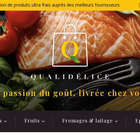
ion de produits ultra frais auprès des meilleurs fournisseurs
 passion du goût, livrée chez v
s
Fruits
Fromages & laitage
E