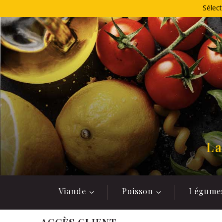
Allez
Sélect
au
contenu
La
Viande
Poisson
Légume