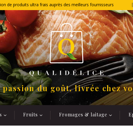
ion de produits ultra frais auprès des meilleurs fournisseurs
 passion du goût, livrée chez v
s
Fruits
Fromages & laitage
E