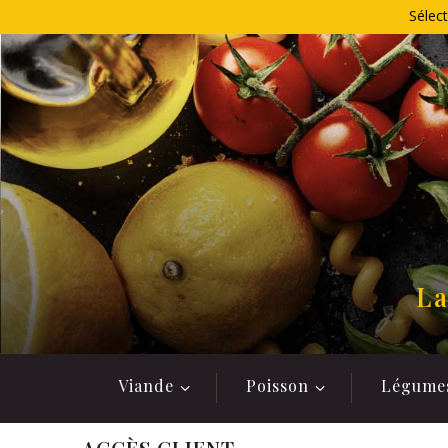
Allez
Sélect
au
contenu
La
Viande
Poisson
Légume