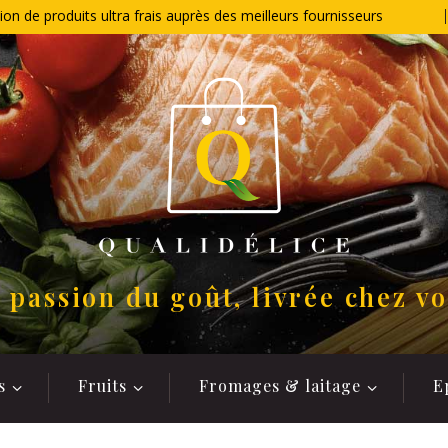
ion de produits ultra frais auprès des meilleurs fournisseurs
 passion du goût, livrée chez v
s
Fruits
Fromages & laitage
E