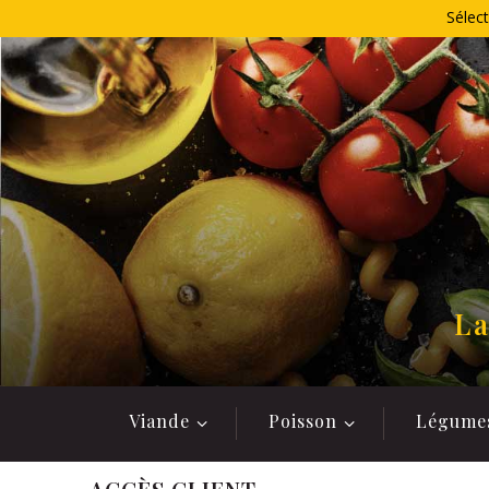
Allez
Sélect
au
contenu
La
Viande
Poisson
Légume