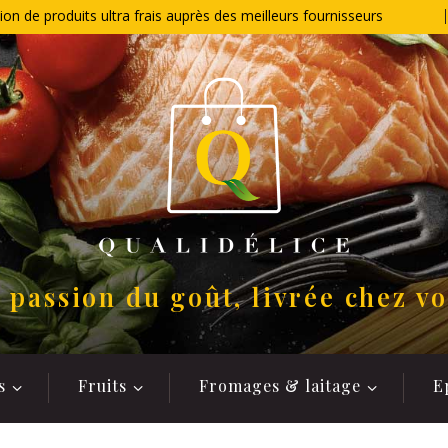
ion de produits ultra frais auprès des meilleurs fournisseurs
 passion du goût, livrée chez v
s
Fruits
Fromages & laitage
E