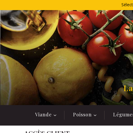
Allez
Sélect
au
contenu
La
Viande
Poisson
Légume