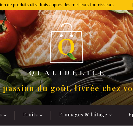
ion de produits ultra frais auprès des meilleurs fournisseurs
 passion du goût, livrée chez v
s
Fruits
Fromages & laitage
E