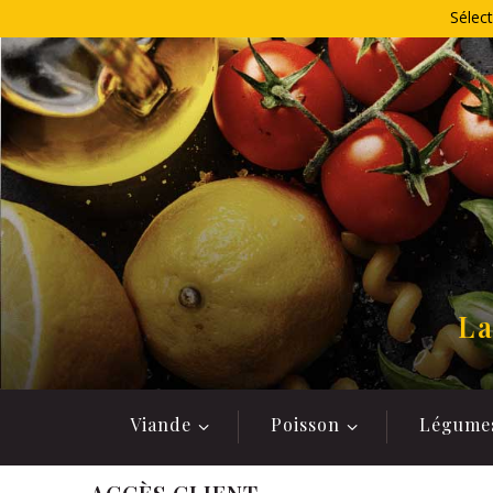
Allez
Sélect
au
contenu
La
Viande
Poisson
Légume