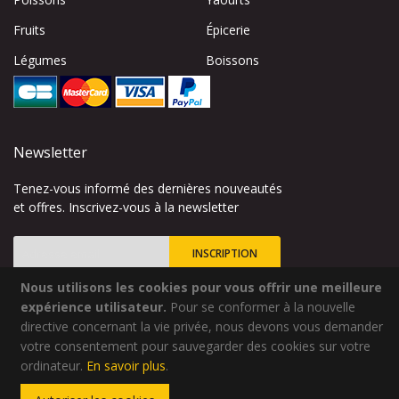
Fruits
Épicerie
Légumes
Boissons
Newsletter
Tenez-vous informé des dernières nouveautés
et offres. Inscrivez-vous à la newsletter
INSCRIPTION
Nous utilisons les cookies pour vous offrir une meilleure
Inscription
à
expérience utilisateur.
Pour se conformer à la nouvelle
notre
directive concernant la vie privée, nous devons vous demander
lettre
votre consentement pour sauvegarder des cookies sur votre
Site créé par
Codsense
d’information
ordinateur.
En savoir plus
.
:
Copyright © 2024 - Qualidélice - Tous droits réservés