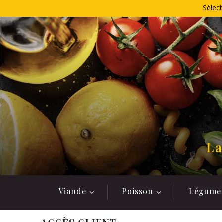
Allez
Sélect
au
contenu
La
Viande
Poisson
Légume