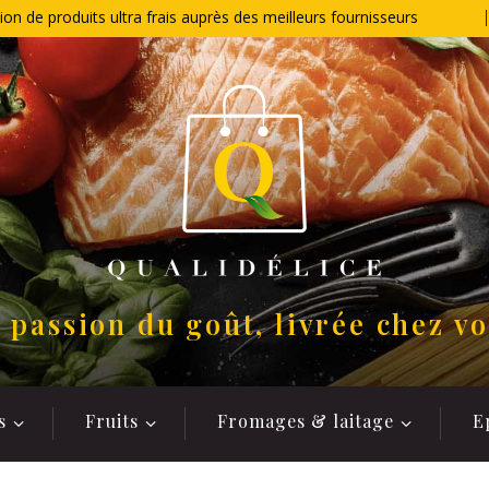
ion de produits ultra frais auprès des meilleurs fournisseurs
 passion du goût, livrée chez v
s
Fruits
Fromages & laitage
E