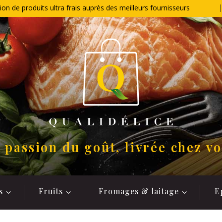
ion de produits ultra frais auprès des meilleurs fournisseurs
 passion du goût, livrée chez v
s
Fruits
Fromages & laitage
E