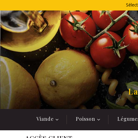
Allez
Sélect
au
contenu
La
Viande
Poisson
Légume